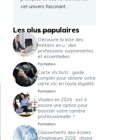
cet univers fascinant…
Les plus populaires
Formation
Découvre la liste des
métiers en u : des
professions surprenantes
et essentielles
Formation
Carte vtc bvtc : guide
complet pour obtenir votre
carte vtc en toute légalité
Formation
Viadeo en 2026 : est-il
encore une option pour
booster votre carrière
professionnelle ?
Formation
Classements des écoles
d’ingénieurs 2026 : choisir