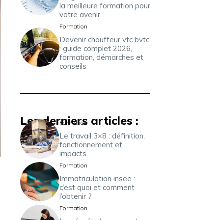
la meilleure formation pour
votre avenir
Formation
Devenir chauffeur vtc bvtc
: guide complet 2026,
formation, démarches et
conseils
Les derniers articles :
Formation
Le travail 3×8 : définition,
fonctionnement et
impacts
Formation
Immatriculation insee :
c’est quoi et comment
l’obtenir ?
Formation