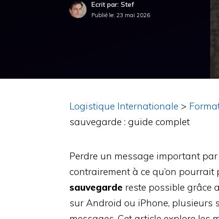
Ecrit par: Stef
Publié le:
23 mai 2026
Logistique Internationale
>
Forma
sauvegarde : guide complet
Perdre un message important par a
contrairement à ce qu’on pourrait
sauvegarde
reste possible grâce a
sur Android ou iPhone, plusieurs s
messages. Cet article explore les m