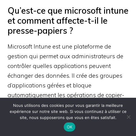
Qu’est-ce que microsoft intune
et comment affecte-t-il le
presse-papiers ?
Microsoft Intune est une plateforme de
gestion qui permet aux administrateurs de
contrôler quelles applications peuvent
échanger des données. Il crée des groupes
d’applications gérées et bloque
automatiquement les opérations de copier-
coller vers des applications non certifiées.
Nous utilisons des cookies pour vous garantir la meilleure
expérience sur notre site web. Si vous continuez à utiliser ce
site, nous supposerons que vous en êtes satisfait.
Combien de temps faut-il pour
OK
qu’une modification de