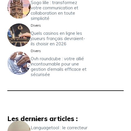
Sogo lille : transformez
votre communication et
collaboration en toute
simplicité
Divers
Quels casinos en ligne les
joueurs français devraient-
ils choisir en 2026
Divers
Ovh roundcube : votre allié
incontournable pour une
gestion d’emails efficace et
sécurisée
Les derniers articles :
Divers
Languagetool : le correcteur