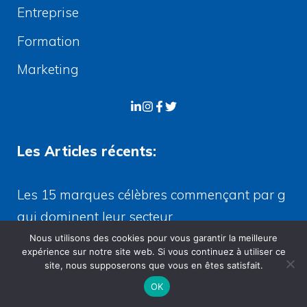
Entreprise
Formation
Marketing
Les Articles récents:
Les 15 marques célèbres commençant par g
qui dominent leur secteur
Nous utilisons des cookies pour vous garantir la meilleure
Le travail 3×8 : définition, fonctionnement et
expérience sur notre site web. Si vous continuez à utiliser ce
impacts
site, nous supposerons que vous en êtes satisfait.
OK
Le retail c’est quoi ? tout comprendre sur le