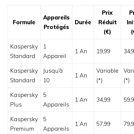
Prix
P
Appareils
Formule
Durée
Réduit
Ini
Protégés
(€)
(
Kaspersky
1
1 An
19,99
34,
Standard
Appareil
Kaspersky
Jusqu’à
Variable
Var
1 An
Standard
10
(*)
(*)
Kaspersky
5
1 An
34,99
59,
Plus
Appareils
Kaspersky
5
1 An
57,99
79,
Premium
Appareils