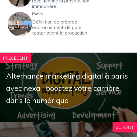
révolutionne la prospection
immobilière
Divers
Définition de préprod :
environnement clé pour
tester avant la production
PRÉCÉDENT
Alternance marketing digital à paris
avec nexa : boostez votre carrière
dans le numérique
SUIVANT