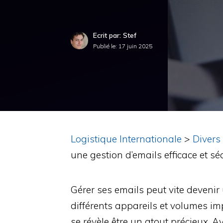
Ecrit par: Stef
Publié le:
17 juin 2025
Logistique Internationale
>
Divers
une gestion d’emails efficace et sé
Gérer ses emails peut vite devenir 
différents appareils et volumes 
se révèle être un atout précieux. Ave