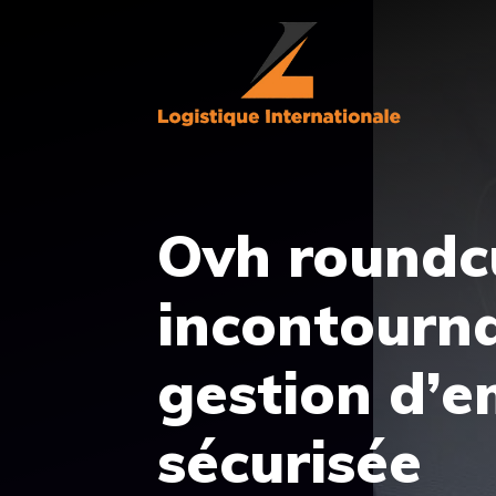
Aller
au
contenu
Ovh roundcu
incontourn
gestion d’em
sécurisée