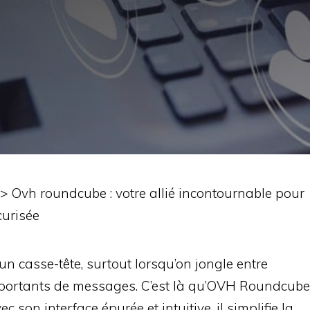
>
Ovh roundcube : votre allié incontournable pour
curisée
un casse-tête, surtout lorsqu’on jongle entre
importants de messages. C’est là qu’OVH Roundcube
c son interface épurée et intuitive, il simplifie la