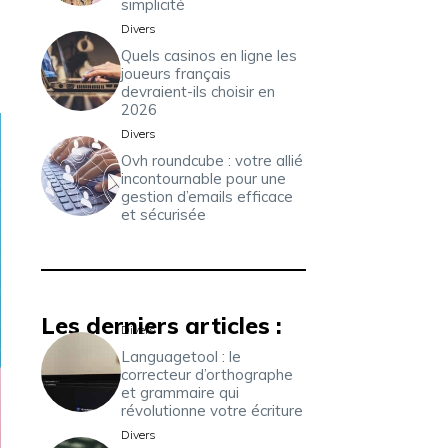
simplicité
Divers
Quels casinos en ligne les
joueurs français
devraient-ils choisir en
2026
Divers
Ovh roundcube : votre allié
incontournable pour une
gestion d’emails efficace
et sécurisée
Les derniers articles :
Divers
Languagetool : le
correcteur d’orthographe
et grammaire qui
révolutionne votre écriture
Divers