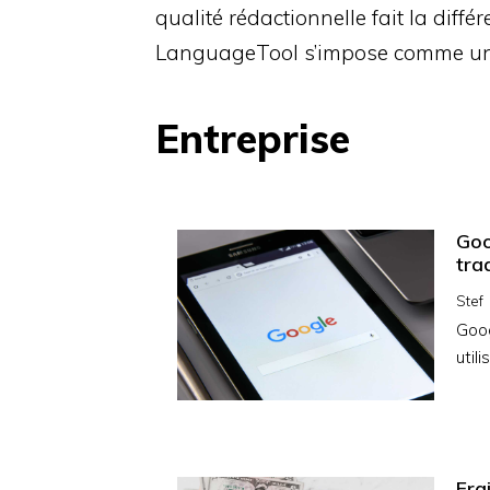
qualité rédactionnelle fait la différ
LanguageTool s’impose comme u
Entreprise
Goo
tra
Stef
Goog
util
Fra