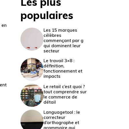
Les plus
populaires
 en
Les 15 marques
célèbres
commençant par g
qui dominent leur
secteur
Le travail 3×8 :
définition,
fonctionnement et
impacts
ment
Le retail c’est quoi ?
n
tout comprendre sur
le commerce de
détail
Languagetool : le
correcteur
d’orthographe et
grammaire qui