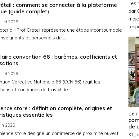
Les 
créteil : comment se connecter à la plateforme
ue (guide complet)
par 
maje
uillet 2026
respe
ter à I-Prof Créteil représente une étape incontournable
enseignants et personnels de …
alaire convention 66 : barèmes, coefficients et
isations
uillet 2026
tion Collective Nationale 66 (CCN 66) régit les
ions et conditions de travail de …
nce store : définition complète, origines et
Le r
istiques essentielles
com
uin 2026
de d
nience store désigne un commerce de proximité ouvert
31 Ju