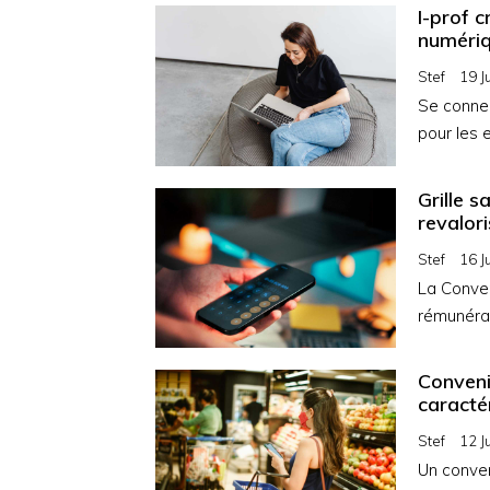
I-prof 
numériq
Stef
19 J
Se connec
pour les 
Grille s
revalor
Stef
16 J
La Conven
rémunérat
Convenie
caractér
Stef
12 J
Un conve