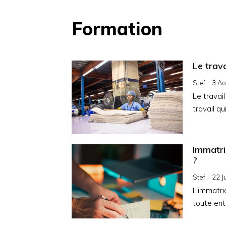
Formation
Le trava
Stef
3 Ao
Le travai
travail qu
Immatric
?
Stef
22 J
L’immatri
toute ent