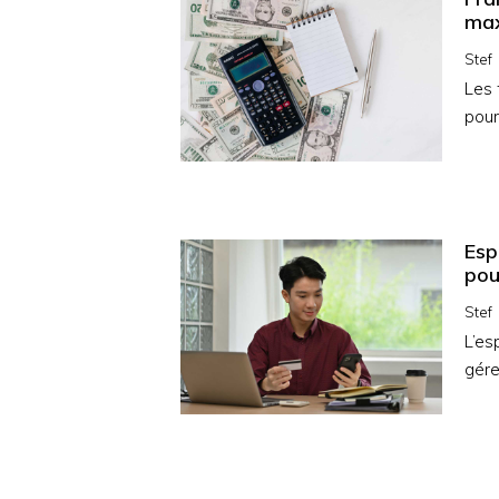
max
Stef
Les 
pour
Esp
pou
Stef
L’es
gére