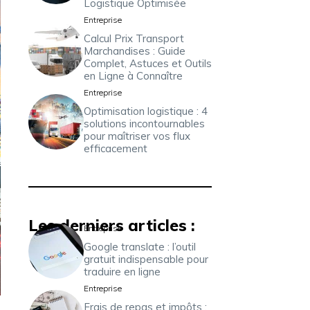
Logistique Optimisée
Entreprise
Calcul Prix Transport
Marchandises : Guide
Complet, Astuces et Outils
en Ligne à Connaître
Entreprise
Optimisation logistique : 4
solutions incontournables
pour maîtriser vos flux
efficacement
Les derniers articles :
Entreprise
Google translate : l’outil
gratuit indispensable pour
traduire en ligne
Entreprise
Frais de repas et impôts :