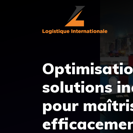
Aller
au
contenu
Optimisation
solutions i
pour maîtri
efficaceme