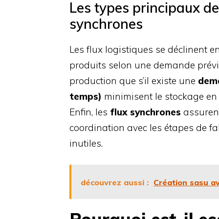
Les types principaux de 
synchrones
Les flux logistiques se déclinent e
produits selon une demande prévis
production que s’il existe une
dema
temps)
minimisent le stockage en 
Enfin, les
flux synchrones
assurent
coordination avec les étapes de fab
inutiles.
découvrez aussi :
Création sasu av