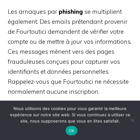
Les arnaques par
phishing
se multiplient
également. Des emails prétendant provenir
de Fourtoutici demandent de vérifier votre
compte ou de mettre à jour vos informations.
Ces messages mènent vers des pages
frauduleuses conçues pour capturer vos
identifiants et données personnelles.
Rappelez-vous que Fourtoutici ne nécessite
normalement aucune inscription.
Nous utilisons des cookies pour vous garantir la meilleure
Les
publicités trompeuses
constituent un
expérience sur notre site web. Si vous continuez à utiliser ce
autre piège fréquent. Des boutons de
site, nous supposerons que vous en êtes satisfait.
téléchargement factices, plus visibles que le
OK