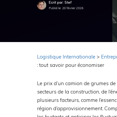
Ecrit par: Stef
Publié le:
28 février 2026
Logistique Internationale
>
Entrep
: tout savoir pour économiser
Le prix d’un camion de grumes de b
secteurs de la construction, de l’é
plusieurs facteurs, comme l’essenc
région d’approvisionnement. Compr
les budgets et anticiper les fluctu