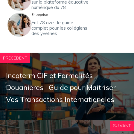
sur la plateforme éducative
numérique du 78
Entreprise
Ent 78 oze : le guide
complet pour les collégiens
des yvelines
PRÉCÉDENT
Incoterm CIF et Formalités
Douanières : Guide pour Maîtriser
Vos Transactions Internationales
SUIVANT