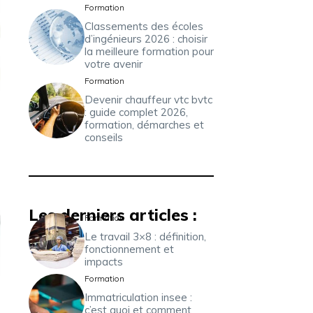
Formation
Classements des écoles
d’ingénieurs 2026 : choisir
la meilleure formation pour
votre avenir
Formation
Devenir chauffeur vtc bvtc
: guide complet 2026,
formation, démarches et
conseils
Les derniers articles :
Formation
Le travail 3×8 : définition,
fonctionnement et
impacts
Formation
Immatriculation insee :
c’est quoi et comment