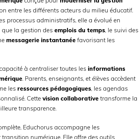
umérique
conçue pour
moderniser la gestion
on entre les différents acteurs du milieu éducatif.
les processus administratifs, elle a évolué en
es que la gestion des
emplois du temps
, le suivi des
une
messagerie instantanée
favorisant les
capacité à centraliser toutes les
informations
mérique
. Parents, enseignants, et élèves accèdent
me les
ressources pédagogiques
, les agendas
rsonnalisé. Cette
vision collaborative
transforme la
lleure transparence.
t complète, Educhorus accompagne les
transition numérique. Elle offre des outils