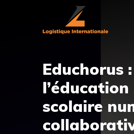
Aller
au
contenu
Educhorus :
l’éducation
scolaire nu
collaborati