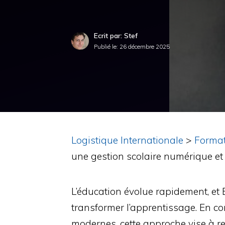
Ecrit par: Stef
Publié le:
26 décembre 2025
Logistique Internationale
>
Forma
une gestion scolaire numérique et 
L’éducation évolue rapidement, et
transformer l’apprentissage. En c
modernes, cette approche vise à re