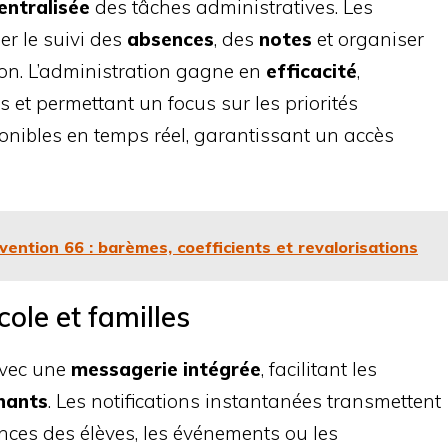
entralisée
des tâches administratives. Les
r le suivi des
absences
, des
notes
et organiser
on. L’administration gagne en
efficacité
,
 et permettant un focus sur les priorités
onibles en temps réel, garantissant un accès
nvention 66 : barèmes, coefficients et revalorisations
ole et familles
avec une
messagerie intégrée
, facilitant les
nants
. Les notifications instantanées transmettent
nces des élèves, les événements ou les