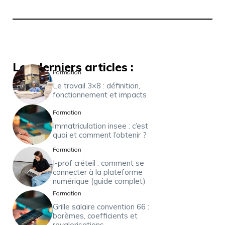
Les derniers articles :
Formation
Le travail 3×8 : définition,
fonctionnement et impacts
Formation
Immatriculation insee : c’est
quoi et comment l’obtenir ?
Formation
I-prof créteil : comment se
connecter à la plateforme
numérique (guide complet)
Formation
Grille salaire convention 66 :
barèmes, coefficients et
revalorisations