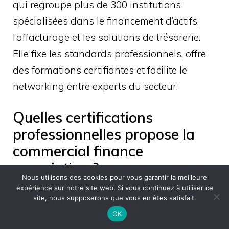
qui regroupe plus de 300 institutions
spécialisées dans le financement d’actifs,
l’affacturage et les solutions de trésorerie.
Elle fixe les standards professionnels, offre
des formations certifiantes et facilite le
networking entre experts du secteur.
Quelles certifications
professionnelles propose la
commercial finance
association ?
Nous utilisons des cookies pour vous garantir la meilleure
expérience sur notre site web. Si vous continuez à utiliser ce
L’association offre des certifications
site, nous supposerons que vous en êtes satisfait.
reconnues comme le Certified Asset-Based
OK
Lender (CABL) et le Certified Factoring