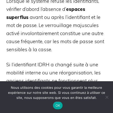
Lorsque le système refuse les identifiants,
vérifier d’abord l’absence d’
espaces
superflus
avant ou après l’identifiant et le
mot de passe. Le verrouillage majuscules
activé involontairement constitue une autre
cause fréquente, car les mots de passe sont
sensibles à la casse.
Si l’identifiant IDRH a changé suite à une
mobilité interne ou une réorganisation, les
anciens identifiants ne fonctionnent plus.
Nous utilisons des cookies pour vous garantir la meilleure
Les employés doivent alors demander leurs
expérience sur notre site web. Si vous continuez à utiliser ce
nouveaux identifiants au service RH
. En
site, nous supposerons que vous en êtes satisfait.
cas de changement de statut (passage de
OK