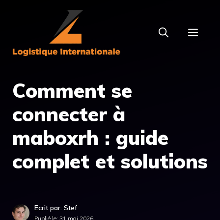
Aller
au
MEN
contenu
Comment se
connecter à
maboxrh : guide
complet et solutions
Ecrit par: Stef
Publié le:
31 mai 2026