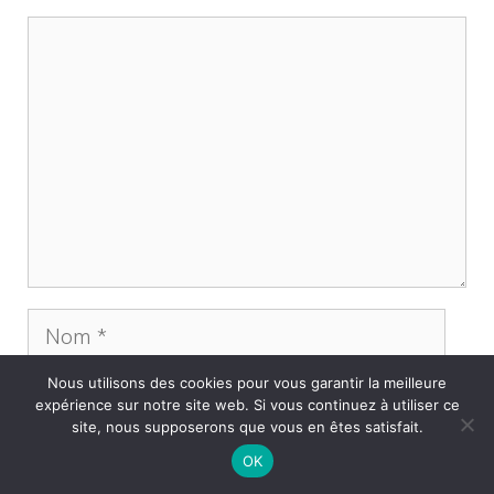
Commentaire
Nom
Nous utilisons des cookies pour vous garantir la meilleure
E-
expérience sur notre site web. Si vous continuez à utiliser ce
mail
site, nous supposerons que vous en êtes satisfait.
Site
OK
web