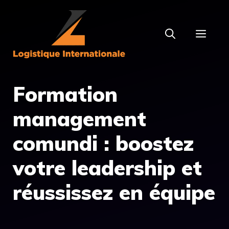
Aller
au
MEN
contenu
Formation
management
comundi : boostez
votre leadership et
réussissez en équipe