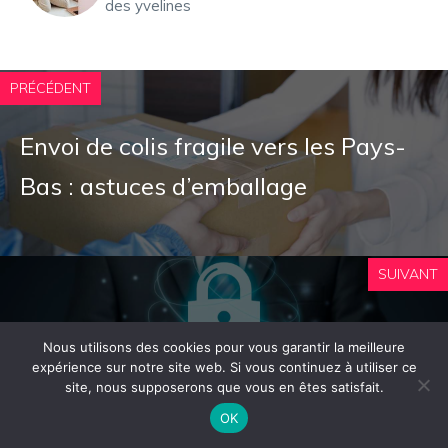
des yvelines
PRÉCÉDENT
Envoi de colis fragile vers les Pays-
Bas : astuces d’emballage
SUIVANT
Formation cybersécurité nexa :
Nous utilisons des cookies pour vous garantir la meilleure
boostez votre carrière avec une
expérience sur notre site web. Si vous continuez à utiliser ce
site, nous supposerons que vous en êtes satisfait.
expertise recherchée en 2026
OK