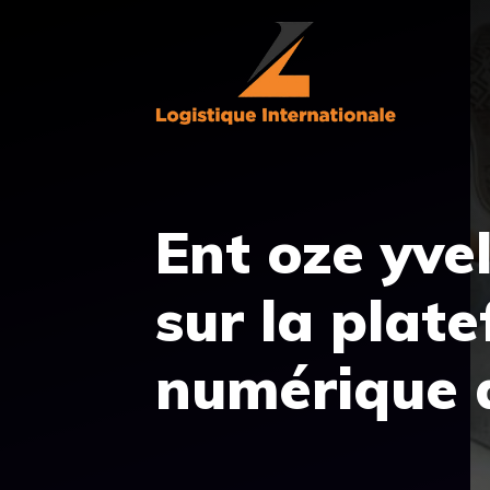
Aller
au
contenu
Ent oze yvel
sur la plat
numérique 