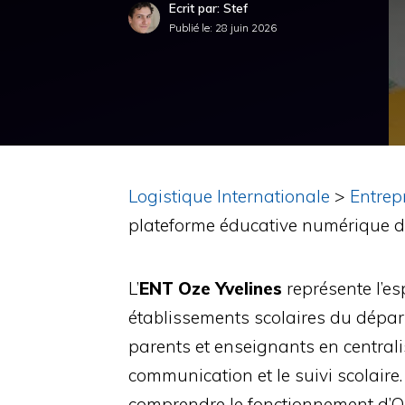
Ecrit par: Stef
Publié le:
28 juin 2026
Logistique Internationale
>
Entrep
plateforme éducative numérique 
L’
ENT Oze Yvelines
représente l’e
établissements scolaires du dépar
parents et enseignants en central
communication et le suivi scolaire.
comprendre le fonctionnement d’Oze